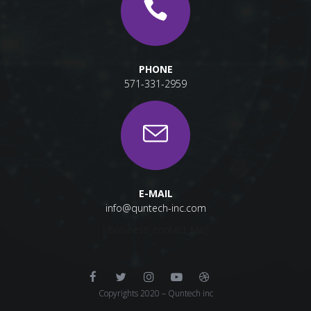
PHONE
571-331-2959
E-MAIL
info@quntech-inc.com
[/business_contact_tab]
Copyrights 2020 – Quntech inc