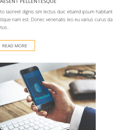
RAESENT PELLENTESQUE
sto laoreet dignis sim lectus duic etiamd ipsum habitant
istique nam est. Donec venenatis leo eu varius curus da
us...
READ MORE